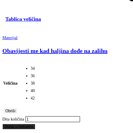
Tablica veličina
Materijal
Obavijesti me kad haljina dođe na zalihu
34
36
Veličina
38
40
42
Obriši
Dita količina
Dodaj u košaricu