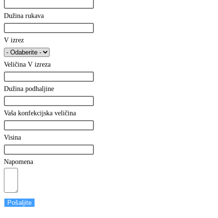
Dužina rukava
V izrez
Veličina V izreza
Dužina podhaljine
Vaša konfekcijska veličina
Visina
Napomena
Pošaljite