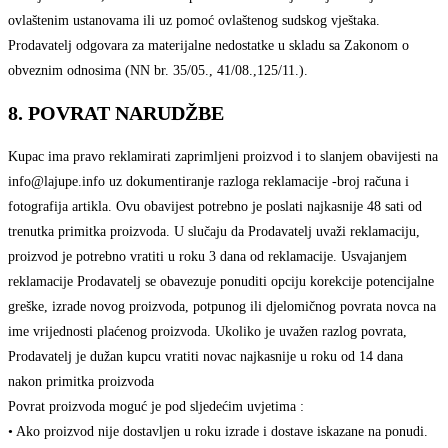
ovlaštenim ustanovama ili uz pomoć ovlaštenog sudskog vještaka.
Prodavatelj odgovara za materijalne nedostatke u skladu sa Zakonom o
obveznim odnosima (NN br. 35/05., 41/08.,125/11.).
8. POVRAT NARUDŽBE
Kupac ima pravo reklamirati zaprimljeni proizvod i to slanjem obavijesti na
info@lajupe.info uz dokumentiranje razloga reklamacije -broj računa i
fotografija artikla. Ovu obavijest potrebno je poslati najkasnije 48 sati od
trenutka primitka proizvoda. U slučaju da Prodavatelj uvaži reklamaciju,
proizvod je potrebno vratiti u roku 3 dana od reklamacije. Usvajanjem
reklamacije Prodavatelj se obavezuje ponuditi opciju korekcije potencijalne
greške, izrade novog proizvoda, potpunog ili djelomičnog povrata novca na
ime vrijednosti plaćenog proizvoda. Ukoliko je uvažen razlog povrata,
Prodavatelj je dužan kupcu vratiti novac najkasnije u roku od 14 dana
nakon primitka proizvoda
Povrat proizvoda moguć je pod sljedećim uvjetima :
• Ako proizvod nije dostavljen u roku izrade i dostave iskazane na ponudi.