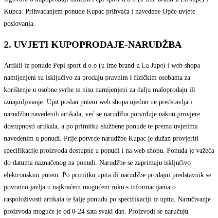
Kupca. Prihvaćanjem ponude Kupac prihvaća i navedene Opće uvjete
poslovanja.
2. UVJETI KUPOPRODAJE-NARUDŽBA
Artikli iz ponude Pepi sport d.o.o (u ime brand-a La Jupe) i web shopa
namijenjeni su isključivo za prodaju pravnim i fizičkim osobama za
korištenje u osobne svrhe te nisu namijenjeni za dalju maloprodaju ili
iznajmljivanje. Upit poslan putem web shopa ujedno ne predstavlja i
narudžbu navedenih artikala, već se narudžba potvrđuje nakon provjere
dostupnosti artikala, a po primitku službene ponude te prema uvjetima
navedenim u ponudi. Prije potvrde narudžbe Kupac je dužan provjeriti
specifikacije proizvoda dostupne u ponudi i na web shopu. Ponuda je važeća
do datuma naznačenog na ponudi. Narudžbe se zaprimaju isključivo
elektronskim putem. Po primitku upita ili narudžbe prodajni predstavnik se
povratno javlja u najkraćem mogućem roku s informacijama o
raspoloživosti artikala te šalje ponudu po specifikaciji iz upita. Naručivanje
proizvoda moguće je od 0-24 sata svaki dan. Proizvodi se naručuju