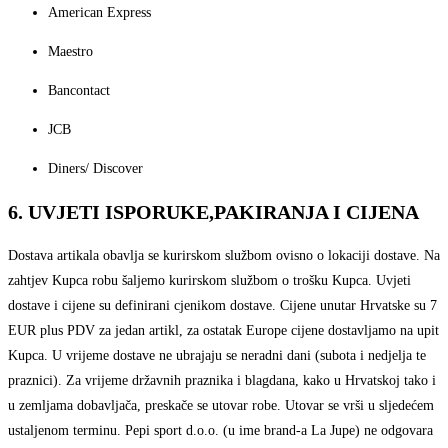
American Express
Maestro
Bancontact
JCB
Diners/ Discover
6. UVJETI ISPORUKE,PAKIRANJA I CIJENA
Dostava artikala obavlja se kurirskom službom ovisno o lokaciji dostave. Na
zahtjev Kupca robu šaljemo kurirskom službom o trošku Kupca. Uvjeti
dostave i cijene su definirani cjenikom dostave. Cijene unutar Hrvatske su 7
EUR plus PDV za jedan artikl, za ostatak Europe cijene dostavljamo na upit
Kupca. U vrijeme dostave ne ubrajaju se neradni dani (subota i nedjelja te
praznici). Za vrijeme državnih praznika i blagdana, kako u Hrvatskoj tako i
u zemljama dobavljača, preskače se utovar robe. Utovar se vrši u sljedećem
ustaljenom terminu. Pepi sport d.o.o. (u ime brand-a La Jupe) ne odgovara