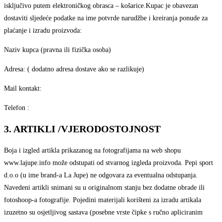
isključivo putem elektroničkog obrasca – košarice.Kupac je obavezan
dostaviti sljedeće podatke na ime potvrde narudžbe i kreiranja ponude za
plaćanje i izradu proizvoda:
Naziv kupca (pravna ili fizička osoba)
Adresa: ( dodatno adresa dostave ako se razlikuje)
Mail kontakt:
Telefon :
3. ARTIKLI /VJERODOSTOJNOST
Boja i izgled artikla prikazanog na fotografijama na web shopu
www.lajupe.info može odstupati od stvarnog izgleda proizvoda. Pepi sport
d.o.o (u ime brand-a La Jupe) ne odgovara za eventualna odstupanja.
Navedeni artikli snimani su u originalnom stanju bez dodatne obrade ili
fotoshoop-a fotografije. Pojedini materijali korišteni za izradu artikala
izuzetno su osjetljivog sastava (posebne vrste čipke s ručno apliciranim