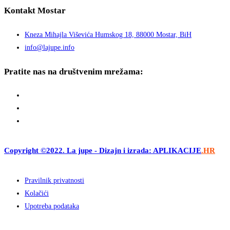
Kontakt Mostar
Kneza Mihajla Viševića Humskog 18, 88000 Mostar, BiH
info@lajupe.info
Pratite nas na društvenim mrežama:
Copyright ©2022. La jupe - Dizajn i izrada: APLIKACIJE
.HR
Pravilnik privatnosti
Kolačići
Upotreba podataka