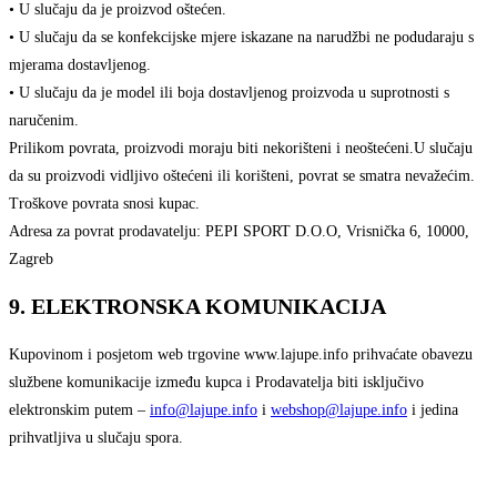
• U slučaju da je proizvod oštećen.
• U slučaju da se konfekcijske mjere iskazane na narudžbi ne podudaraju s
mjerama dostavljenog.
• U slučaju da je model ili boja dostavljenog proizvoda u suprotnosti s
naručenim.
Prilikom povrata, proizvodi moraju biti nekorišteni i neoštećeni.U slučaju
da su proizvodi vidljivo oštećeni ili korišteni, povrat se smatra nevažećim.
Troškove povrata snosi kupac.
Adresa za povrat prodavatelju: PEPI SPORT D.O.O, Vrisnička 6, 10000,
Zagreb
9. ELEKTRONSKA KOMUNIKACIJA
Kupovinom i posjetom web trgovine www.lajupe.info prihvaćate obavezu
službene komunikacije između kupca i Prodavatelja biti isključivo
elektronskim putem –
info@lajupe.info
i
webshop@lajupe.info
i jedina
prihvatljiva u slučaju spora.