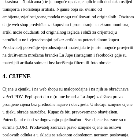
ukrasima – šljokicama ) te je moguće opadanje apliciranih dodataka uslijed
transporta i korištenja artikala. Nijanse boja se, ovisno od
ambijenta,svjetlosti,scene,modela mogu razlikovati od originalnih. Obzirom
da je web shop predviđen za kupovinu i promatranje na ekranu monitora,
artikl može odudarati od originalnog izgleda i služi za orijentaciju
naručitelju ne i vjerodostojni prikaz artikla na potencijalnom kupcu.
Prodavatelj potvrđuje vjerodostojnost materijala te je iste moguće provjeriti
na društvenim mrežama brand-a La Jupe (instagram i facebook) gdje su
materijali artikala snimani bez korištenja filtera ili foto obrade.
4. CIJENE
Cijene u cjeniku i na web shopu su maloprodajne i na njih se obračunava
važeći PDV. Pepi sport d.o.o (u ime brand-a La Jupe) zadržava pravo
promjene cijena bez prethodne najave i obavijesti. U slučaju izmjene cijene
u tijeku obrade narudžbe, Kupac će biti pravovremeno obaviješten.
Potencijalni rabati se dogovaraju pojedinačno . Sve cijene iskazane su u
eurima (EUR). Prodavatelj zadržava pravo izmjene cijene na osnovu
poslovnih odluka a u skladu sa zakonom određenom normom poslovanja.