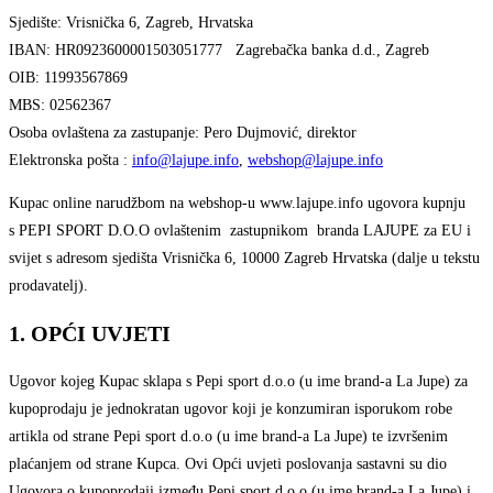
Sjedište: Vrisnička 6, Zagreb, Hrvatska
IBAN: HR0923600001503051777 Zagrebačka banka d.d., Zagreb
OIB: 11993567869
MBS: 02562367
Osoba ovlaštena za zastupanje: Pero Dujmović, direktor
Elektronska pošta :
info@lajupe.info
,
webshop@lajupe.info
Kupac online narudžbom na webshop-u www.lajupe.info ugovora kupnju
s PEPI SPORT D.O.O ovlaštenim zastupnikom branda LAJUPE za EU i
svijet s adresom sjedišta Vrisnička 6, 10000 Zagreb Hrvatska (dalje u tekstu
prodavatelj).
1. OPĆI UVJETI
Ugovor kojeg Kupac sklapa s Pepi sport d.o.o (u ime brand-a La Jupe) za
kupoprodaju je jednokratan ugovor koji je konzumiran isporukom robe
artikla od strane Pepi sport d.o.o (u ime brand-a La Jupe) te izvršenim
plaćanjem od strane Kupca. Ovi Opći uvjeti poslovanja sastavni su dio
Ugovora o kupoprodaji između Pepi sport d.o.o (u ime brand-a La Jupe) i