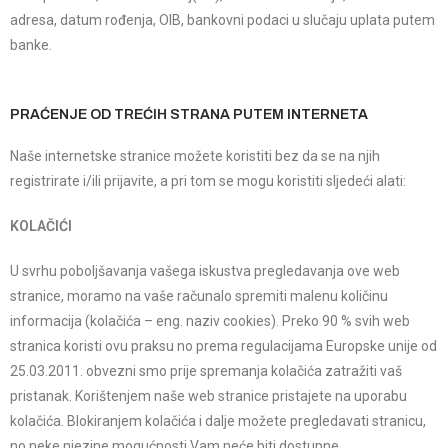
adresa, datum rođenja, OIB, bankovni podaci u slučaju uplata putem
banke.
PRAĆENJE OD TREĆIH STRANA PUTEM INTERNETA
Naše internetske stranice možete koristiti bez da se na njih
registrirate i/ili prijavite, a pri tom se mogu koristiti sljedeći alati:
KOLAČIĆI
U svrhu poboljšavanja vašega iskustva pregledavanja ove web
stranice, moramo na vaše računalo spremiti malenu količinu
informacija (kolačića – eng. naziv cookies). Preko 90 % svih web
stranica koristi ovu praksu no prema regulacijama Europske unije od
25.03.2011. obvezni smo prije spremanja kolačića zatražiti vaš
pristanak. Korištenjem naše web stranice pristajete na uporabu
kolačića. Blokiranjem kolačića i dalje možete pregledavati stranicu,
no neke njezine mogućnosti Vam neće biti dostupne.