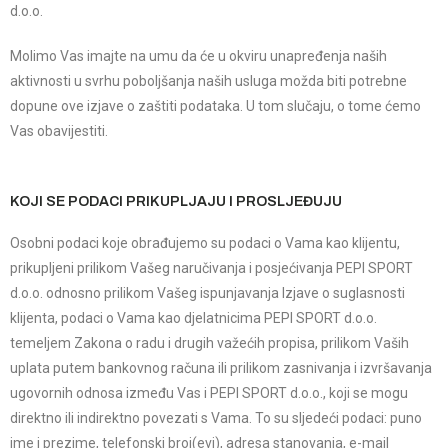
d.o.o.
Molimo Vas imajte na umu da će u okviru unapređenja naših
aktivnosti u svrhu poboljšanja naših usluga možda biti potrebne
dopune ove izjave o zaštiti podataka. U tom slučaju, o tome ćemo
Vas obavijestiti.
KOJI SE PODACI PRIKUPLJAJU I PROSLJEĐUJU
Osobni podaci koje obrađujemo su podaci o Vama kao klijentu,
prikupljeni prilikom Vašeg naručivanja i posjećivanja PEPI SPORT
d.o.o. odnosno prilikom Vašeg ispunjavanja Izjave o suglasnosti
klijenta, podaci o Vama kao djelatnicima PEPI SPORT d.o.o.
temeljem Zakona o radu i drugih važećih propisa, prilikom Vaših
uplata putem bankovnog računa ili prilikom zasnivanja i izvršavanja
ugovornih odnosa između Vas i PEPI SPORT d.o.o., koji se mogu
direktno ili indirektno povezati s Vama. To su sljedeći podaci: puno
ime i prezime, telefonski broj(evi), adresa stanovanja, e-mail