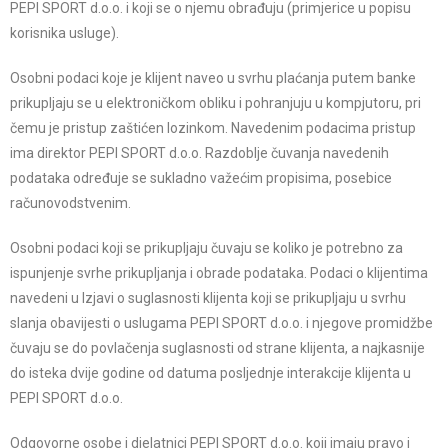
PEPI SPORT d.o.o. i koji se o njemu obrađuju (primjerice u popisu
korisnika usluge).
Osobni podaci koje je klijent naveo u svrhu plaćanja putem banke
prikupljaju se u elektroničkom obliku i pohranjuju u kompjutoru, pri
čemu je pristup zaštićen lozinkom. Navedenim podacima pristup
ima direktor PEPI SPORT d.o.o. Razdoblje čuvanja navedenih
podataka određuje se sukladno važećim propisima, posebice
računovodstvenim.
Osobni podaci koji se prikupljaju čuvaju se koliko je potrebno za
ispunjenje svrhe prikupljanja i obrade podataka. Podaci o klijentima
navedeni u Izjavi o suglasnosti klijenta koji se prikupljaju u svrhu
slanja obavijesti o uslugama PEPI SPORT d.o.o. i njegove promidžbe
čuvaju se do povlačenja suglasnosti od strane klijenta, a najkasnije
do isteka dvije godine od datuma posljednje interakcije klijenta u
PEPI SPORT d.o.o.
Odgovorne osobe i djelatnici PEPI SPORT d.o.o. koji imaju pravo i