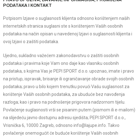
PODATAKA I KONTAKT
Potpisom Izjave o suglasnosti klijenta odnosno korištenjem naših
internetskih stranica suglasni ste s korištenjem Vaših osobnih
podataka na način opisan u navedenoj Izjavi o suglasnosti klijenta i
ovoj Izjavi o zaštiti podataka.
Ujedno, sukladno važećem zakonodavstvu o zaštiti osobnih
podataka i pravima koje Vam ono daje kao vlasniku osobnih
podataka, s kojima Vas je PEPI SPORT d.o.o. upoznao, imate i pravo
na pristup, ispravak, brisanje ili ograničavanje obrade svojih osobnih
podataka; pravo u bilo kojem trenutku povući Vašu suglasnost za
korištenje Vaših osobnih podataka, za ubuduće bez navođenja
razloga; kao i pravo na podnošenje prigovora nadzornom tijelu.
Povlačenje suglasnosti vrši se pisanim putem (pismom ili e-mailom)
na slijedeću javno dostupnu adresu sjedišta; PEPI SPORT d.o.o.,
Vrisnička 6, 10000 Zagreb, odnosno info@lajupe.info. Takvo
povlačenje onemogućit će buduće korištenje Vaših osobnih