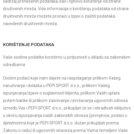
sadržaj prenesenih podataka, kao i njihovo korištenje od strane
društvenih mreža. Više informacija o korištenju podataka od strane
društvenih mreža možete pronaći u Izjavi o zaštiti podataka
navedenih društvenih mreža.
KORIŠTENJE PODATAKA
Vaše osobne podatke koristimo u potpunosti u skladu sa zakonskim
odredbama.
Osobni podaci koje nam dajete na raspolaganje prilikom Vašeg
naručivanja i dolaska u PEPI SPORT d.o.o., prilikom Vašeg
ispunjavanja Izjave o suglasnosti klijenta, prilikom Vaših uplata
putem banke ili prilikom zasnivanja i izvršavanja ugovornih odnosa
između Vas i PEPI SPORT d.o.o., prikupljat će se i obrađivati isključivo
u okviru ispunjavanja naših zakonskih obveza (primjerice, podaci o
djelatnicima koje je PEPI SPORT d.o.o. dužan prikupljati prema
Zakonu o radu) ili ugovornih obaveza prema Vama temeljem Vaše