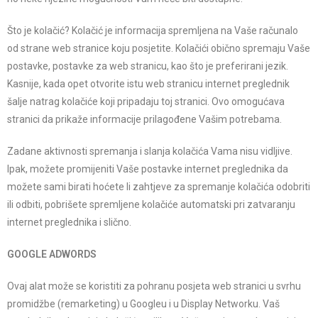
Što je kolačić? Kolačić je informacija spremljena na Vaše računalo
od strane web stranice koju posjetite. Kolačići obično spremaju Vaše
postavke, postavke za web stranicu, kao što je preferirani jezik.
Kasnije, kada opet otvorite istu web stranicu internet preglednik
šalje natrag kolačiće koji pripadaju toj stranici. Ovo omogućava
stranici da prikaže informacije prilagođene Vašim potrebama.
Zadane aktivnosti spremanja i slanja kolačića Vama nisu vidljive.
Ipak, možete promijeniti Vaše postavke internet preglednika da
možete sami birati hoćete li zahtjeve za spremanje kolačića odobriti
ili odbiti, pobrišete spremljene kolačiće automatski pri zatvaranju
internet preglednika i slično.
GOOGLE ADWORDS
Ovaj alat može se koristiti za pohranu posjeta web stranici u svrhu
promidžbe (remarketing) u Googleu i u Display Networku. Vaš