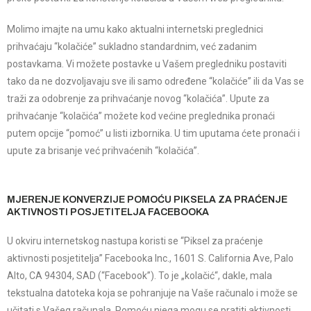
Molimo imajte na umu kako aktualni internetski preglednici
prihvaćaju “kolačiće” sukladno standardnim, već zadanim
postavkama. Vi možete postavke u Vašem pregledniku postaviti
tako da ne dozvoljavaju sve ili samo određene “kolačiće” ili da Vas se
traži za odobrenje za prihvaćanje novog “kolačića”. Upute za
prihvaćanje “kolačića” možete kod većine preglednika pronaći
putem opcije “pomoć” u listi izbornika. U tim uputama ćete pronaći i
upute za brisanje već prihvaćenih “kolačića”.
MJERENJE KONVERZIJE POMOĆU PIKSELA ZA PRAĆENJE
AKTIVNOSTI POSJETITELJA FACEBOOKA
U okviru internetskog nastupa koristi se “Piksel za praćenje
aktivnosti posjetitelja” Facebooka Inc., 1601 S. California Ave, Palo
Alto, CA 94304, SAD (“Facebook”). To je „kolačić“, dakle, mala
tekstualna datoteka koja se pohranjuje na Vaše računalo i može se
učitati s Vašeg računala. Pomoću njega mogu se pratiti aktivnosti