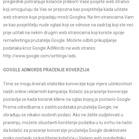
preglednik pohranjuje kolačiće prilikom Vaše posjete web stranici
koji omogućuju da Vas se prepozna kao posjetitelja kada učitate
web stranice koje pripadaju mreži Googlea. Na tim stranicama Vam
se kao posjetitelju nude oglasi koji se odnose na sadržaj koji ste već
prije učitali na nekim drugim web stranicama koji koriste opcije
remarketinga pružatelja Google. Možete odbiti prikupljanje
podataka kroz Google AdWords na web stranici
http://www.google.com/settings/ads.
GOOGLE ADWORDS PRAĆENJE KOVERZIJA
Time se mogu kreirati statistike konverzije koje mjere učinkovitost
naših online reklamnih kampanja. Kolačić za praćenje konverzije
postavlja se kada korisnik klikne na oglas kojeg je postavio Google.
Prema odredbama o zaštiti podataka pružatelja Google, ne
obrađuju se nikakvi osobnih podaci. Ako ne želite sudjelovati u
praćenju, možete obustaviti korištenje podatka u tu svrhu na način
da kolačić za praćenje konverzije pružatelja Google deaktivirate
preko postavki za korištenje kolačića u Vašem web pregledniku.