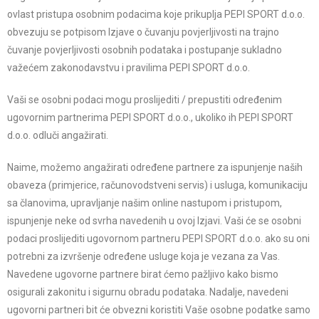
ovlast pristupa osobnim podacima koje prikuplja PEPI SPORT d.o.o.
obvezuju se potpisom Izjave o čuvanju povjerljivosti na trajno
čuvanje povjerljivosti osobnih podataka i postupanje sukladno
važećem zakonodavstvu i pravilima PEPI SPORT d.o.o.
Vaši se osobni podaci mogu proslijediti / prepustiti određenim
ugovornim partnerima PEPI SPORT d.o.o., ukoliko ih PEPI SPORT
d.o.o. odluči angažirati.
Naime, možemo angažirati određene partnere za ispunjenje naših
obaveza (primjerice, računovodstveni servis) i usluga, komunikaciju
sa članovima, upravljanje našim online nastupom i pristupom,
ispunjenje neke od svrha navedenih u ovoj Izjavi. Vaši će se osobni
podaci proslijediti ugovornom partneru PEPI SPORT d.o.o. ako su oni
potrebni za izvršenje određene usluge koja je vezana za Vas.
Navedene ugovorne partnere birat ćemo pažljivo kako bismo
osigurali zakonitu i sigurnu obradu podataka. Nadalje, navedeni
ugovorni partneri bit će obvezni koristiti Vaše osobne podatke samo