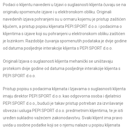
Podaci o klijentu navedeni u Izjavi o suglasnosti klijenta čuvaju se na
originalu spomenute izjave i u elektronskom obliku. Originali
navedenih izjava pohranjeni su u ormaru kojemu je pristup zaštićen
ključem, a pristup popisu klijenata PEPI SPORT d.o.o. i podacima o
klijentima s izjave koji su pohranjeni u elektronskom obliku zaštićen
je lozinkom. Razdoblje čuvanja spomenutih podataka je dvije godine
od datuma posljednje interakcije klijenta s PEPI SPORT d.o.o.
Originali Izjava o suglasnosti klijenta mehanički se uništavaju
protekom dvije godine od datuma posljednje interakcije klijenta s
PEPI SPORT d.o.o.
Pristup popisu s podacima klijenata i Izjavama o suglasnosti klijenta
imaju direktor PEPI SPORT d.o.o. kao odgovorna osoba i djelatnici
PEPI SPORT d.o.o., budući je takav pristup potreban za izvršavanje
obveza i usluga PEPI SPORT d.o.o. predmetnim klijentima, te je isti
uređen sukladno važećem zakonodavstvu. Svaki klijent ima pravo
uvida u osobne podatke koji se o njemu nalaze u popisu klijenata