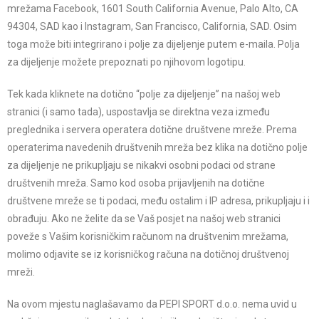
mrežama Facebook, 1601 South California Avenue, Palo Alto, CA
94304, SAD kao i Instagram, San Francisco, California, SAD. Osim
toga može biti integrirano i polje za dijeljenje putem e-maila. Polja
za dijeljenje možete prepoznati po njihovom logotipu.
Tek kada kliknete na dotično “polje za dijeljenje” na našoj web
stranici (i samo tada), uspostavlja se direktna veza između
preglednika i servera operatera dotične društvene mreže. Prema
operaterima navedenih društvenih mreža bez klika na dotično polje
za dijeljenje ne prikupljaju se nikakvi osobni podaci od strane
društvenih mreža. Samo kod osoba prijavljenih na dotične
društvene mreže se ti podaci, među ostalim i IP adresa, prikupljaju i i
obrađuju. Ako ne želite da se Vaš posjet na našoj web stranici
poveže s Vašim korisničkim računom na društvenim mrežama,
molimo odjavite se iz korisničkog računa na dotičnoj društvenoj
mreži.
Na ovom mjestu naglašavamo da PEPI SPORT d.o.o. nema uvid u