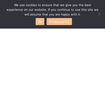
Dostava
We use cookies to ensure that we give you the best
experience on our website. If you continue to use this site we
Reklamacija
will assume that you are happy with it.
Povrat narudžbe
Ok
Privacy policy
Načini plaćanja
Raskid ugovora
Kontakt Zagreb
Showroom Zagreb, Karinska 2, prizemlje
info@lajupe.info
Kontakt Mostar
Kneza Mihajla Viševića Humskog 18, 88000 Mostar, BiH
info@lajupe.info
Pratite nas na društvenim mrežama: