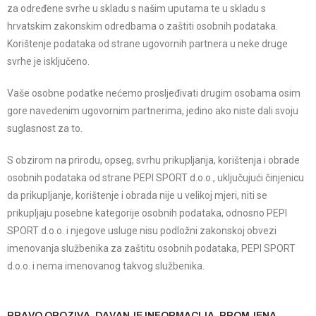
za određene svrhe u skladu s našim uputama te u skladu s
hrvatskim zakonskim odredbama o zaštiti osobnih podataka.
Korištenje podataka od strane ugovornih partnera u neke druge
svrhe je isključeno.
Vaše osobne podatke nećemo prosljeđivati drugim osobama osim
gore navedenim ugovornim partnerima, jedino ako niste dali svoju
suglasnost za to.
S obzirom na prirodu, opseg, svrhu prikupljanja, korištenja i obrade
osobnih podataka od strane PEPI SPORT d.o.o., uključujući činjenicu
da prikupljanje, korištenje i obrada nije u velikoj mjeri, niti se
prikupljaju posebne kategorije osobnih podataka, odnosno PEPI
SPORT d.o.o. i njegove usluge nisu podložni zakonskoj obvezi
imenovanja službenika za zaštitu osobnih podataka, PEPI SPORT
d.o.o. i nema imenovanog takvog službenika.
PRAVO OPOZIVA, DAVANJE INFORMACIJA, PROMJENA