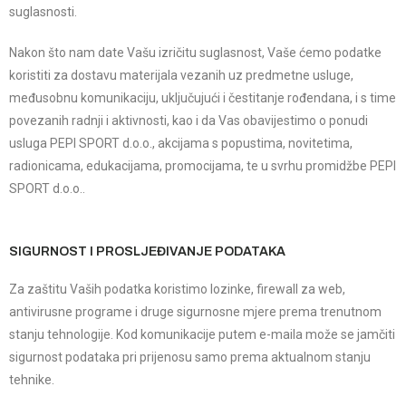
suglasnosti.
Nakon što nam date Vašu izričitu suglasnost, Vaše ćemo podatke
koristiti za dostavu materijala vezanih uz predmetne usluge,
međusobnu komunikaciju, uključujući i čestitanje rođendana, i s time
povezanih radnji i aktivnosti, kao i da Vas obavijestimo o ponudi
usluga PEPI SPORT d.o.o., akcijama s popustima, novitetima,
radionicama, edukacijama, promocijama, te u svrhu promidžbe PEPI
SPORT d.o.o..
SIGURNOST I PROSLJEĐIVANJE PODATAKA
Za zaštitu Vaših podatka koristimo lozinke, firewall za web,
antivirusne programe i druge sigurnosne mjere prema trenutnom
stanju tehnologije. Kod komunikacije putem e-maila može se jamčiti
sigurnost podataka pri prijenosu samo prema aktualnom stanju
tehnike.