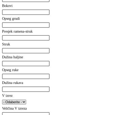
Bokovi
Opseg grudi
Presjek ramena-struk
Struk
Dužina haljine
Opseg ruke
Dužina rukava
V izrez
Veličina V izreza