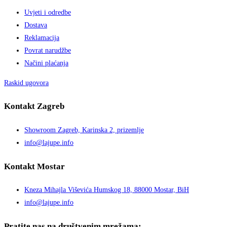
Uvjeti i odredbe
Dostava
Reklamacija
Povrat narudžbe
Načini plaćanja
Raskid ugovora
Kontakt Zagreb
Showroom Zagreb, Karinska 2, prizemlje
info@lajupe.info
Kontakt Mostar
Kneza Mihajla Viševića Humskog 18, 88000 Mostar, BiH
info@lajupe.info
Pratite nas na društvenim mrežama: