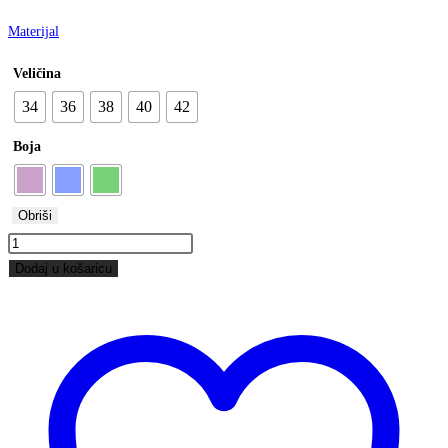
Materijal
Veličina
34
36
38
40
42
Boja
Obriši
Nova
količina
Dodaj u košaricu