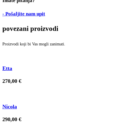
Imate pitanja?
- Pošaljite nam upit
povezani proizvodi
Proizvodi koji bi Vas mogli zanimati.
Etta
270,00
€
Nicola
290,00
€