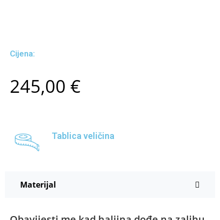
Cijena:
245,00
€
Tablica veličina
Materijal
Obavijesti me kad haljina dođe na zalihu