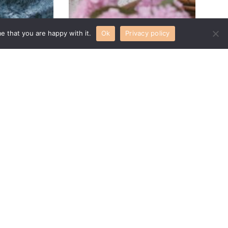
e that you are happy with it.
Ok
Privacy policy
a
Nuša
0
€
305,00
€