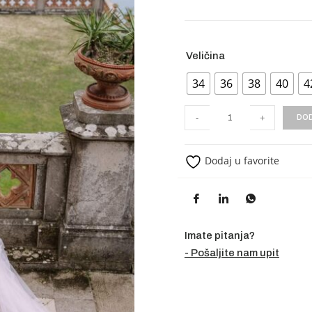
Veličina
34
36
38
40
4
-
+
DOD
Dodaj u favorite
Imate pitanja?
- Pošaljite nam upit