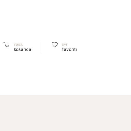
vaša
svi
košarica
favoriti