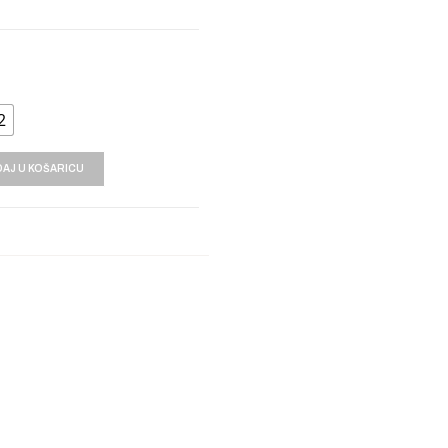
2
AJ U KOŠARICU