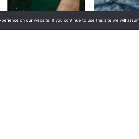
erience on our website. If you continue to use this site we will assum
Etta
Nicol
270,00
€
290,0