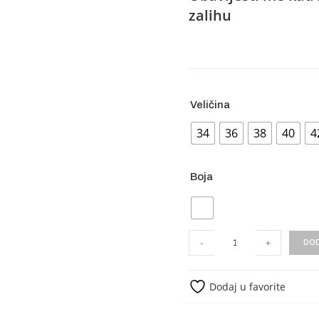
zalihu
Veličina
34
36
38
40
4
Boja
-
+
DOD
Dodaj u favorite