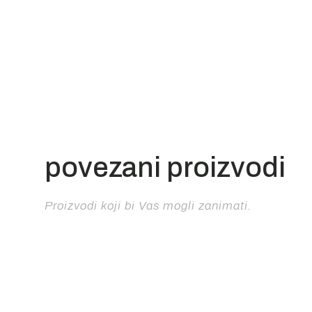
povezani proizvodi
Proizvodi koji bi Vas mogli zanimati.