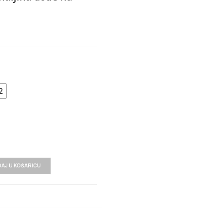
2
AJ U KOŠARICU