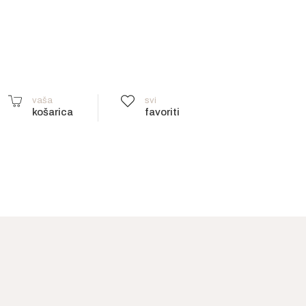
vaša
svi
košarica
favoriti